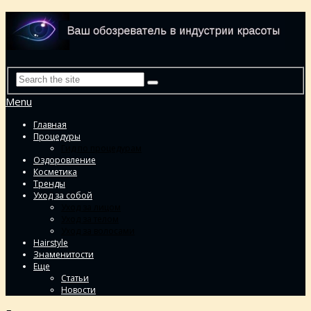
Menu
Главная
Процедуры
Гид по процедурам
Оздоровление
Косметика
Тренды
Уход за собой
Уход за лицом
Уход за телом
Уход за волосами
Hairstyle
Знаменитости
Еще
Статьи
Новости