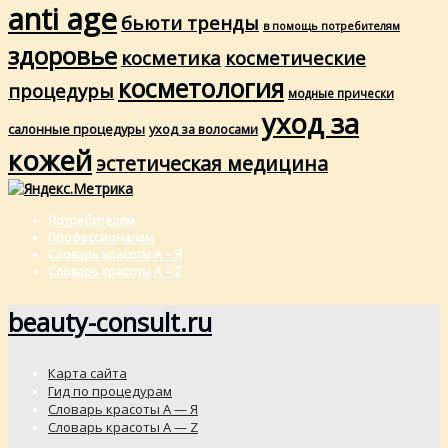
anti age
бьюти тренды
в помощь потребителям
здоровье
косметика
косметические
косметология
процедуры
модные прически
уход за
салонные процедуры
уход за волосами
кожей
эстетическая медицина
Потребителям
Профессионалам
Словарь красоты А – Я
Словарь красоты A – Z
beauty-consult.ru
Карта сайта
Гид по процедурам
Словарь красоты А — Я
Словарь красоты A — Z