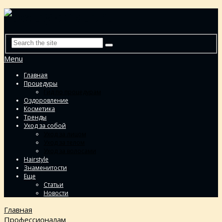
Menu
Главная
Процедуры
Гид по процедурам
Оздоровление
Косметика
Тренды
Уход за собой
Уход за лицом
Уход за телом
Уход за волосами
Hairstyle
Знаменитости
Еще
Статьи
Новости
Главная
Профессионалам