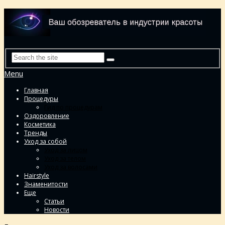
Menu
Главная
Процедуры
Гид по процедурам
Оздоровление
Косметика
Тренды
Уход за собой
Уход за лицом
Уход за телом
Уход за волосами
Hairstyle
Знаменитости
Еще
Статьи
Новости