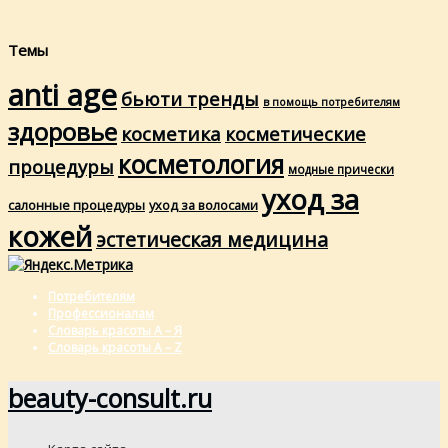
Темы
anti age
бьюти тренды
в помощь потребителям
здоровье
косметика
косметические
косметология
процедуры
модные прически
уход за
салонные процедуры
уход за волосами
кожей
эстетическая медицина
Потребителям
Профессионалам
Словарь красоты А – Я
Словарь красоты A – Z
beauty-consult.ru