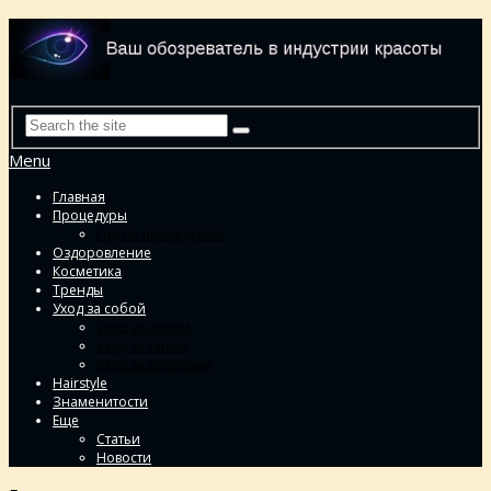
Menu
Главная
Процедуры
Гид по процедурам
Оздоровление
Косметика
Тренды
Уход за собой
Уход за лицом
Уход за телом
Уход за волосами
Hairstyle
Знаменитости
Еще
Статьи
Новости