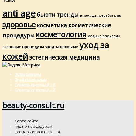
anti age
бьюти тренды
в помощь потребителям
здоровье
косметика
косметические
косметология
процедуры
модные прически
уход за
салонные процедуры
уход за волосами
кожей
эстетическая медицина
Потребителям
Профессионалам
Словарь красоты А – Я
Словарь красоты A – Z
beauty-consult.ru
Карта сайта
Гид по процедурам
Словарь красоты А — Я