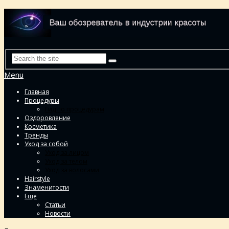
Menu
Главная
Процедуры
Гид по процедурам
Оздоровление
Косметика
Тренды
Уход за собой
Уход за лицом
Уход за телом
Уход за волосами
Hairstyle
Знаменитости
Еще
Статьи
Новости