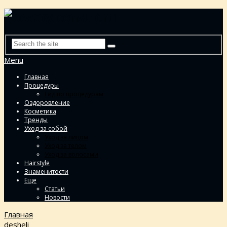
Menu
Главная
Процедуры
Гид по процедурам
Оздоровление
Косметика
Тренды
Уход за собой
Уход за лицом
Уход за телом
Уход за волосами
Hairstyle
Знаменитости
Еще
Статьи
Новости
Главная
desheli