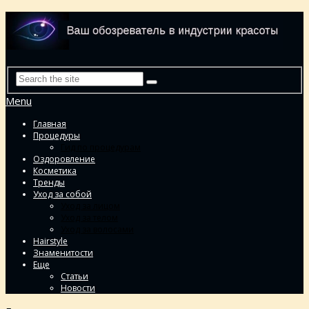
Menu
Главная
Процедуры
Гид по процедурам
Оздоровление
Косметика
Тренды
Уход за собой
Уход за лицом
Уход за телом
Уход за волосами
Hairstyle
Знаменитости
Еще
Статьи
Новости