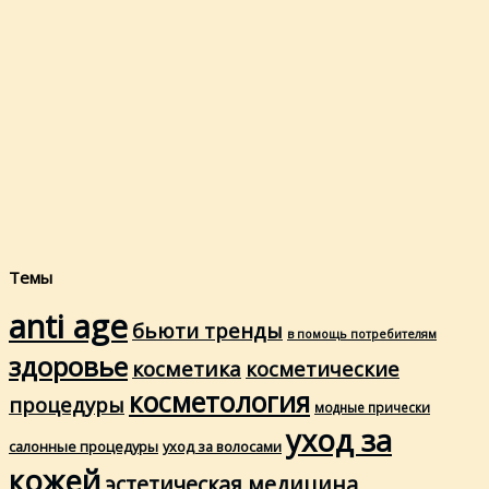
Темы
anti age
бьюти тренды
в помощь потребителям
здоровье
косметика
косметические
косметология
процедуры
модные прически
уход за
салонные процедуры
уход за волосами
кожей
эстетическая медицина