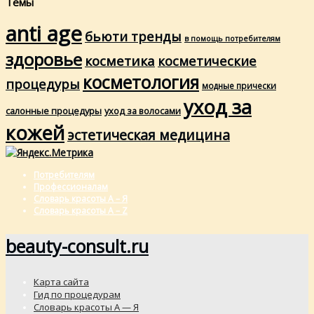
Темы
anti age
бьюти тренды
в помощь потребителям
здоровье
косметика
косметические
косметология
процедуры
модные прически
уход за
салонные процедуры
уход за волосами
кожей
эстетическая медицина
Потребителям
Профессионалам
Словарь красоты А – Я
Словарь красоты A – Z
beauty-consult.ru
Карта сайта
Гид по процедурам
Словарь красоты А — Я