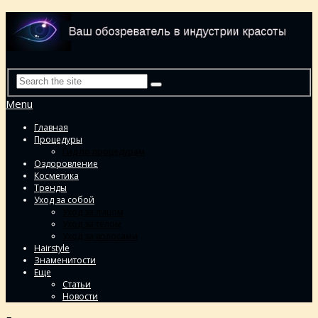
Menu
Главная
Процедуры
Гид по процедурам
Оздоровление
Косметика
Тренды
Уход за собой
Уход за лицом
Уход за телом
Уход за волосами
Hairstyle
Знаменитости
Еще
Статьи
Новости