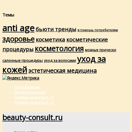
Темы
anti age
бьюти тренды
в помощь потребителям
здоровье
косметика
косметические
косметология
процедуры
модные прически
уход за
салонные процедуры
уход за волосами
кожей
эстетическая медицина
Потребителям
Профессионалам
Словарь красоты А – Я
Словарь красоты A – Z
beauty-consult.ru