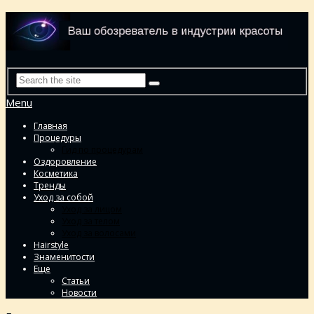
Menu
Главная
Процедуры
Гид по процедурам
Оздоровление
Косметика
Тренды
Уход за собой
Уход за лицом
Уход за телом
Уход за волосами
Hairstyle
Знаменитости
Еще
Статьи
Новости