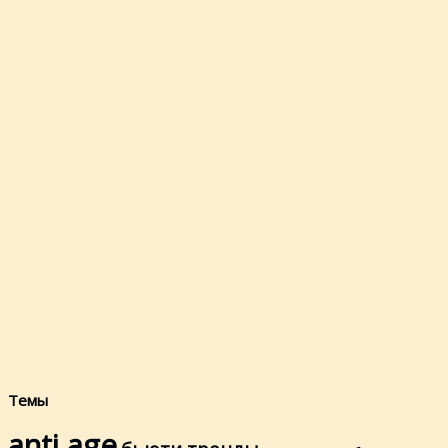
Темы
anti age