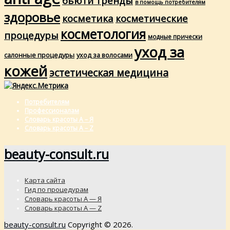
бьюти тренды
в помощь потребителям
здоровье
косметика
косметические
косметология
процедуры
модные прически
уход за
салонные процедуры
уход за волосами
кожей
эстетическая медицина
Потребителям
Профессионалам
Словарь красоты А – Я
Словарь красоты A – Z
beauty-consult.ru
Карта сайта
Гид по процедурам
Словарь красоты А — Я
Словарь красоты A — Z
beauty-consult.ru
Copyright © 2026.