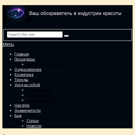
Menu
Главная
Процедуры
Гид по процедурам
Оздоровление
Косметика
Тренды
Уход за собой
Уход за лицом
Уход за телом
Уход за волосами
Hairstyle
Знаменитости
Еще
Статьи
Новости