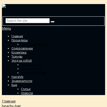
Menu
Главная
Процедуры
Гид по процедурам
Оздоровление
Косметика
Тренды
Уход за собой
Уход за лицом
Уход за телом
Уход за волосами
Hairstyle
Знаменитости
Еще
Статьи
Новости
Главная
beachy-hair