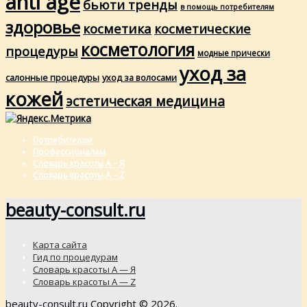
anti age
бьюти тренды
в помощь потребителям
здоровье
косметика
косметические
косметология
процедуры
модные прически
уход за
салонные процедуры
уход за волосами
кожей
эстетическая медицина
Потребителям
Профессионалам
Словарь красоты А – Я
Словарь красоты A – Z
beauty-consult.ru
Карта сайта
Гид по процедурам
Словарь красоты А — Я
Словарь красоты A — Z
beauty-consult.ru
Copyright © 2026.