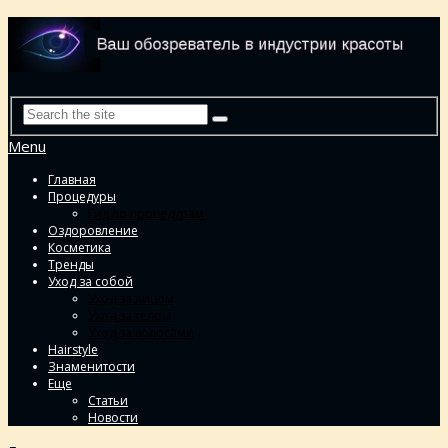
Menu
Главная
Процедуры
Гид по процедурам
Оздоровление
Косметика
Тренды
Уход за собой
Уход за лицом
Уход за телом
Уход за волосами
Hairstyle
Знаменитости
Еще
Статьи
Новости