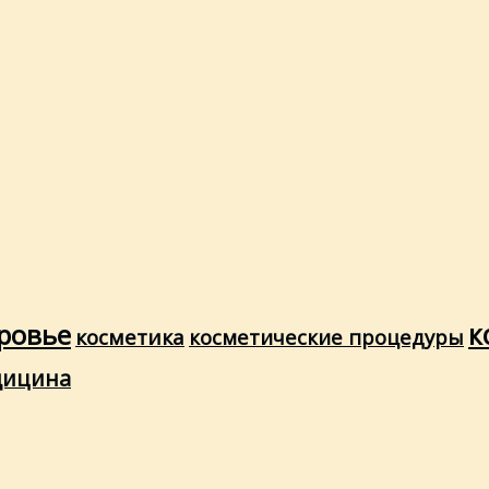
ровье
к
косметика
косметические процедуры
дицина