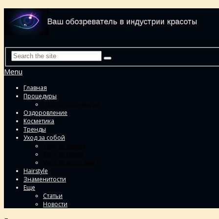
Menu
Главная
Процедуры
Гид по процедурам
Оздоровление
Косметика
Тренды
Уход за собой
Уход за лицом
Уход за телом
Уход за волосами
Hairstyle
Знаменитости
Еще
Статьи
Новости