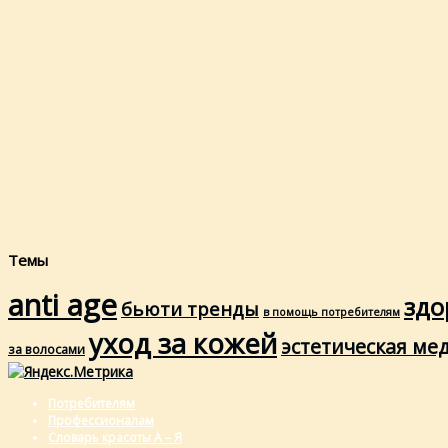
Темы
anti age
здо
бьюти тренды
в помощь потребителям
уход за кожей
эстетическая ме
за волосами
Потребителям
Профессионалам
Словарь красоты А – Я