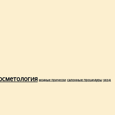
осметология
салонные процедуры
уход
модные прически