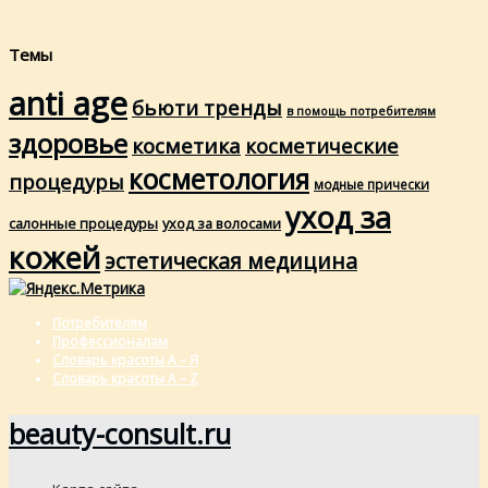
Темы
anti age
бьюти тренды
в помощь потребителям
здоровье
косметика
косметические
косметология
процедуры
модные прически
уход за
салонные процедуры
уход за волосами
кожей
эстетическая медицина
Потребителям
Профессионалам
Словарь красоты А – Я
Словарь красоты A – Z
beauty-consult.ru