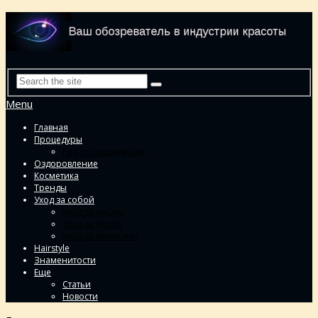
Menu
Главная
Процедуры
Гид по процедурам
Оздоровление
Косметика
Тренды
Уход за собой
Уход за лицом
Уход за телом
Уход за волосами
Hairstyle
Знаменитости
Еще
Статьи
Новости