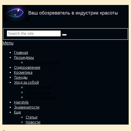
Menu
Главная
Процедуры
Гид по процедурам
Оздоровление
Косметика
Тренды
Уход за собой
Уход за лицом
Уход за телом
Уход за волосами
Hairstyle
Знаменитости
Еще
Статьи
Новости