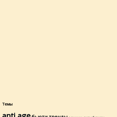
Темы
anti age
бьюти тренды