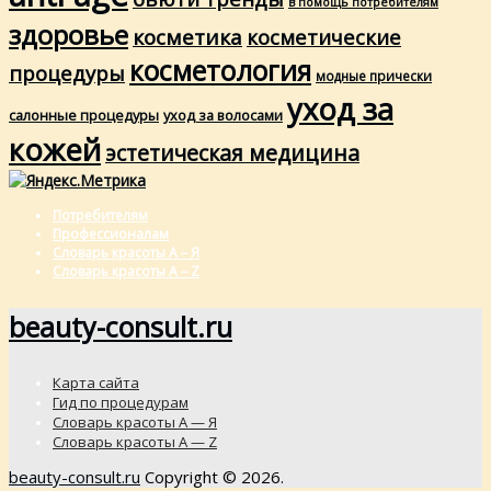
в помощь потребителям
здоровье
косметика
косметические
косметология
процедуры
модные прически
уход за
салонные процедуры
уход за волосами
кожей
эстетическая медицина
Потребителям
Профессионалам
Словарь красоты А – Я
Словарь красоты A – Z
beauty-consult.ru
Карта сайта
Гид по процедурам
Словарь красоты А — Я
Словарь красоты A — Z
beauty-consult.ru
Copyright © 2026.