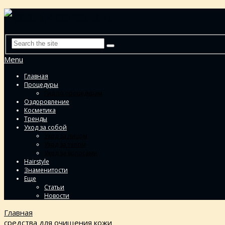
Menu
Главная
Процедуры
Гид по процедурам
Оздоровление
Косметика
Тренды
Уход за собой
Уход за лицом
Уход за телом
Уход за волосами
Hairstyle
Знаменитости
Еще
Статьи
Новости
Главная
средства для очищения кожи