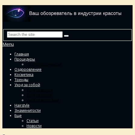
Menu
Главная
Процедуры
Гид по процедурам
Оздоровление
Косметика
Тренды
Уход за собой
Уход за лицом
Уход за телом
Уход за волосами
Hairstyle
Знаменитости
Еще
Статьи
Новости