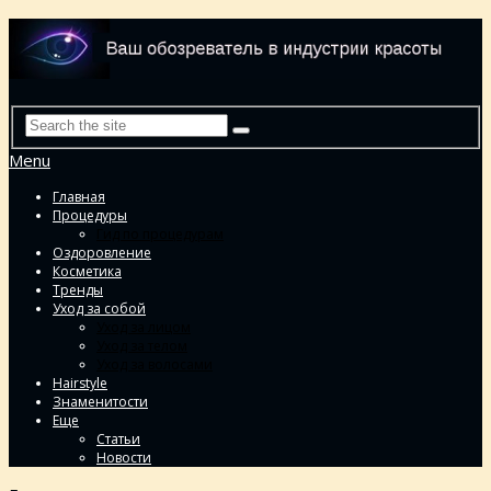
Menu
Главная
Процедуры
Гид по процедурам
Оздоровление
Косметика
Тренды
Уход за собой
Уход за лицом
Уход за телом
Уход за волосами
Hairstyle
Знаменитости
Еще
Статьи
Новости