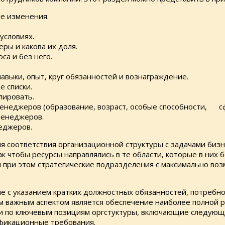
е изменения.
условиях.
ы и какова их доля.
а и без него.
ыки, опыт, круг обязанностей и вознаграждение.
 списки.
лировать.
еджеров (образование, возраст, особые способности, сфер
менеджеров.
еджеров.
ия соответствия организационной структуры с задачами биз
к чтобы ресурсы направлялись в те области, которые в них
я при этом стратегические подразделения с максимально в
 с указанием кратких должностных обязанностей, потребнос
ом важным аспектом является обеспечение наиболее полной 
и по ключевым позициям оргстуктуры, включающие следующи
ификационные требования.