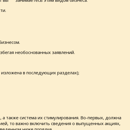
лет вы занимаетесь этим видом бизнеса.
ти.
бизнесом.
избегая необоснованных заявлений.
изложена в последующих разделах);
 а также система их стимулирования. Во-первых, должна
цией, то важно включить сведения о выпущенных акциях,
иведенном ниже порядке.