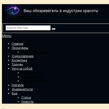
Menu
Главная
Процедуры
Гид по процедурам
Оздоровление
Косметика
Тренды
Уход за собой
Уход за лицом
Уход за телом
Уход за волосами
Hairstyle
Знаменитости
Еще
Статьи
Новости