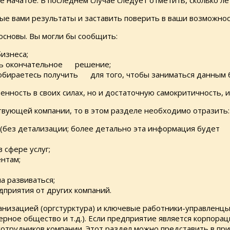
начатое. В последнем случае следует отметить, сколько 
е вами результаты и заставить поверить в ваши возможнос
сновы. Вы могли бы сообщить:
изнеса;
нять окончательное решение;
собираетесь получить для того, чтобы заниматься данным 
енность в своих силах, но и достаточную самокритичность, 
ствующей компании, то в этом разделе необходимо отразить:
(без детализации; более детально эта информация будет 
сфере услуг;
нтам;
а развиваться;
приятия от других компаний.
анизацией (оргстурктура) и ключевые работники-управленцы,
рное общество и т.д.). Если предприятие является корпора
сотрудников компании. Этот раздел можно представить в пр