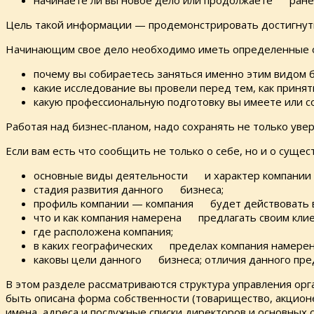
начинаете ли вы новое дело или продолжаете ранее 
Цель такой информации — продемонстрировать достигнуты
Начинающим свое дело необходимо иметь определенные о
почему вы собираетесь заняться именно этим видом б
какие исследование вы провели перед тем, как при
какую профессиональную подготовку вы имеете или 
Работая над бизнес-планом, надо сохранять не только увер
Если вам есть что сообщить не только о себе, но и о суще
основные виды деятельности и характер компании 
стадия развития данного бизнеса;
профиль компании — компания будет действовать в 
что и как компания намерена предлагать своим клие
где расположена компания;
в каких географических пределах компания намерен
каковы цели данного бизнеса; отличия данного пред
В этом разделе рассматриваются структура управления орг
быть описана форма собственности (товарищество, акционе
имена, адреса и послужные списки директоров и основных 