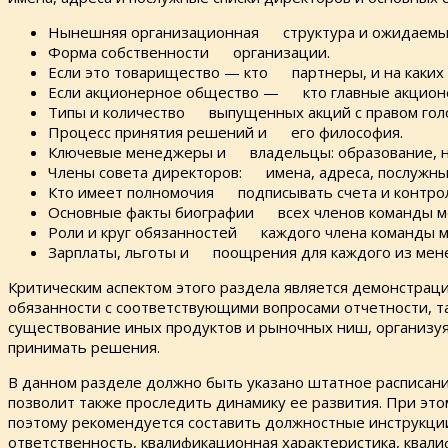
Нынешняя организационная структура и ожидаемы
Форма собственности организации.
Если это товарищество — кто партнеры, и на каких 
Если акционерное общество — кто главные акционер
Типы и количество выпущенных акций с правом голос
Процесс принятия решений и его философия.
Ключевые менеджеры и владельцы: образование, нав
Члены совета директоров: имена, адреса, послужные
Кто имеет полномочия подписывать счета и контро
Основные факты биографии всех членов команды мен
Роли и круг обязанностей каждого члена команды 
Зарплаты, льготы и поощрения для каждого из мен
Критическим аспектом этого раздела является демонстрац
обязанности с соответствующими вопросами отчетности, та
существование иных продуктов и рыночных ниш, организу
принимать решения.
В данном разделе должно быть указано штатное расписание
позволит также проследить динамику ее развития. При эт
поэтому рекомендуется составить должностные инструкци
ответственность, квалификационная характеристика, квал