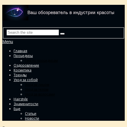
Menu
Главная
Процедуры
Гид по процедурам
Оздоровление
Косметика
Тренды
Уход за собой
Уход за лицом
Уход за телом
Уход за волосами
Hairstyle
Знаменитости
Еще
Статьи
Новости