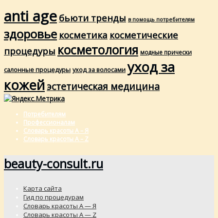
anti age
бьюти тренды
в помощь потребителям
здоровье
косметика
косметические
косметология
процедуры
модные прически
уход за
салонные процедуры
уход за волосами
кожей
эстетическая медицина
Потребителям
Профессионалам
Словарь красоты А – Я
Словарь красоты A – Z
beauty-consult.ru
Карта сайта
Гид по процедурам
Словарь красоты А — Я
Словарь красоты A — Z