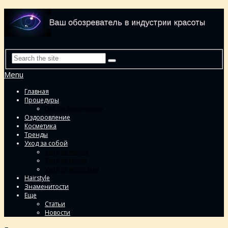
Menu
Главная
Процедуры
Гид по процедурам
Оздоровление
Косметика
Тренды
Уход за собой
Уход за лицом
Уход за телом
Уход за волосами
Hairstyle
Знаменитости
Еще
Статьи
Новости