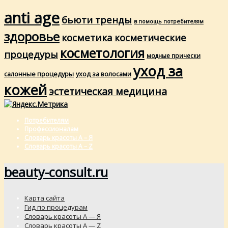
anti age
бьюти тренды
в помощь потребителям
здоровье
косметика
косметические
косметология
процедуры
модные прически
уход за
салонные процедуры
уход за волосами
кожей
эстетическая медицина
Потребителям
Профессионалам
Словарь красоты А – Я
Словарь красоты A – Z
beauty-consult.ru
Карта сайта
Гид по процедурам
Словарь красоты А — Я
Словарь красоты A — Z