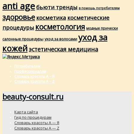
anti age
бьюти тренды
в помощь потребителям
здоровье
косметика
косметические
косметология
процедуры
модные прически
уход за
салонные процедуры
уход за волосами
кожей
эстетическая медицина
Потребителям
Профессионалам
Словарь красоты А – Я
Словарь красоты A – Z
beauty-consult.ru
Карта сайта
Гид по процедурам
Словарь красоты А — Я
Словарь красоты A — Z