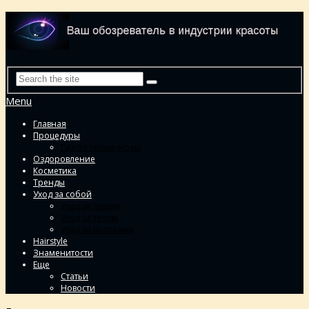
Menu
Главная
Процедуры
Гид по процедурам
Оздоровление
Косметика
Тренды
Уход за собой
Уход за лицом
Уход за телом
Уход за волосами
Hairstyle
Знаменитости
Еще
Статьи
Новости