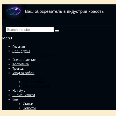
Menu
Главная
Процедуры
Гид по процедурам
Оздоровление
Косметика
Тренды
Уход за собой
Уход за лицом
Уход за телом
Уход за волосами
Hairstyle
Знаменитости
Еще
Статьи
Новости