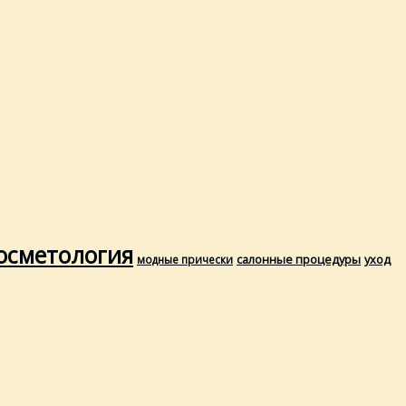
осметология
салонные процедуры
уход
модные прически