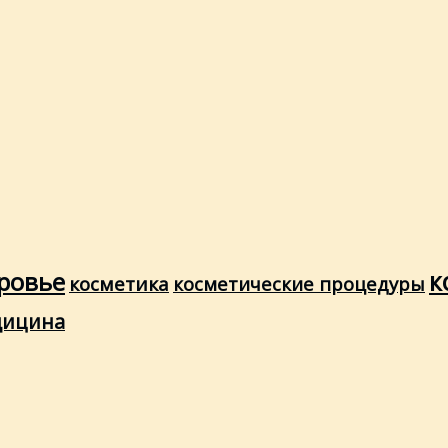
ровье
к
косметика
косметические процедуры
дицина