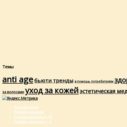
Темы
anti age
здо
бьюти тренды
в помощь потребителям
уход за кожей
эстетическая ме
за волосами
Потребителям
Профессионалам
Словарь красоты А – Я
Словарь красоты A – Z