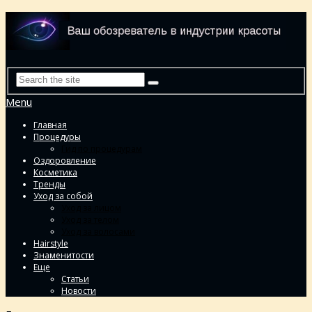
Menu
Главная
Процедуры
Гид по процедурам
Оздоровление
Косметика
Тренды
Уход за собой
Уход за лицом
Уход за телом
Уход за волосами
Hairstyle
Знаменитости
Еще
Статьи
Новости