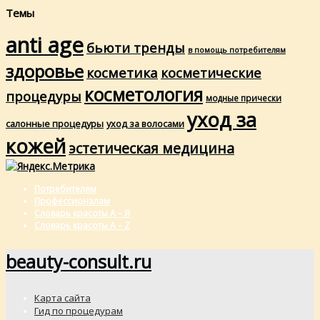
Темы
anti age
бьюти тренды
в помощь потребителям
здоровье
косметика
косметические
косметология
процедуры
модные прически
уход за
салонные процедуры
уход за волосами
кожей
эстетическая медицина
Потребителям
Профессионалам
Словарь красоты А – Я
Словарь красоты A – Z
beauty-consult.ru
Карта сайта
Гид по процедурам