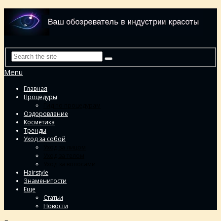
Menu
Главная
Процедуры
Гид по процедурам
Оздоровление
Косметика
Тренды
Уход за собой
Уход за лицом
Уход за телом
Уход за волосами
Hairstyle
Знаменитости
Еще
Статьи
Новости