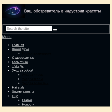
Menu
Главная
Процедуры
Гид по процедурам
Оздоровление
Косметика
Тренды
Уход за собой
Уход за лицом
Уход за телом
Уход за волосами
Hairstyle
Знаменитости
Еще
Статьи
Новости