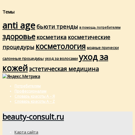
Темы
anti age
бьюти тренды
в помощь потребителям
здоровье
косметика
косметические
косметология
процедуры
модные прически
уход за
салонные процедуры
уход за волосами
кожей
эстетическая медицина
Потребителям
Профессионалам
Словарь красоты А – Я
Словарь красоты A – Z
beauty-consult.ru
Карта сайта