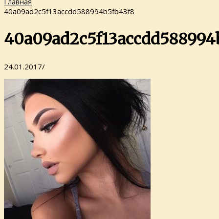
Главная
40a09ad2c5f13accdd588994b5fb43f8
40a09ad2c5f13accdd588994
24.01.2017
/