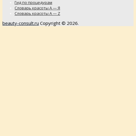
Гид по процедурам
Словарь красоты А — Я
Словарь красоты A — Z
beauty-consult.ru
Copyright © 2026.