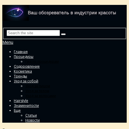
Menu
Главная
Процедуры
Гид по процедурам
Оздоровление
Косметика
Тренды
Уход за собой
Уход за лицом
Уход за телом
Уход за волосами
Hairstyle
Знаменитости
Еще
Статьи
Новости