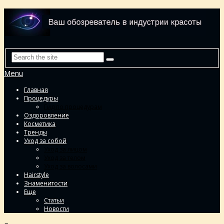
Menu
Главная
Процедуры
Гид по процедурам
Оздоровление
Косметика
Тренды
Уход за собой
Уход за лицом
Уход за телом
Уход за волосами
Hairstyle
Знаменитости
Еще
Статьи
Новости