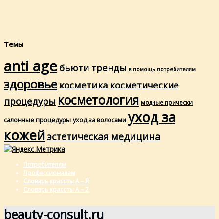
Темы
anti age
бьюти тренды
в помощь потребителям
здоровье
косметика
косметические
косметология
процедуры
модные прически
уход за
салонные процедуры
уход за волосами
кожей
эстетическая медицина
Потребителям
Профессионалам
Словарь красоты А – Я
Словарь красоты A – Z
beauty-consult.ru