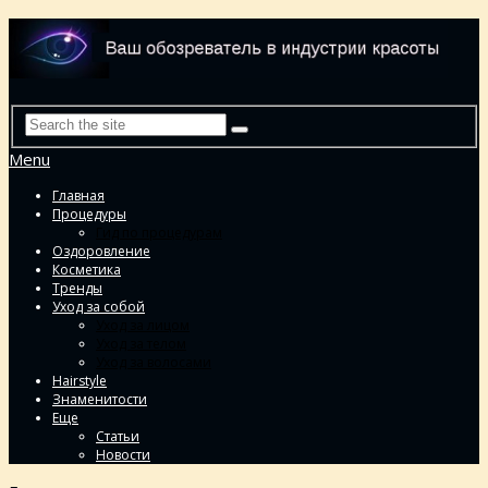
Menu
Главная
Процедуры
Гид по процедурам
Оздоровление
Косметика
Тренды
Уход за собой
Уход за лицом
Уход за телом
Уход за волосами
Hairstyle
Знаменитости
Еще
Статьи
Новости