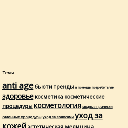
Темы
anti age
бьюти тренды
в помощь потребителям
здоровье
косметика
косметические
косметология
процедуры
модные прически
уход за
салонные процедуры
уход за волосами
кожей
эстетическая медицина