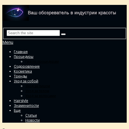
Menu
Главная
Процедуры
Гид по процедурам
Оздоровление
Косметика
Тренды
Уход за собой
Уход за лицом
Уход за телом
Уход за волосами
Hairstyle
Знаменитости
Еще
Статьи
Новости