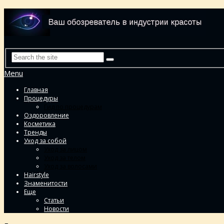
Menu
Главная
Процедуры
Гид по процедурам
Оздоровление
Косметика
Тренды
Уход за собой
Уход за лицом
Уход за телом
Уход за волосами
Hairstyle
Знаменитости
Еще
Статьи
Новости