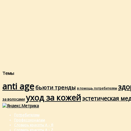
Темы
anti age
здо
бьюти тренды
в помощь потребителям
уход за кожей
эстетическая ме
за волосами
Потребителям
Профессионалам
Словарь красоты А – Я
Словарь красоты A – Z