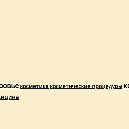
ровье
к
косметика
косметические процедуры
дицина