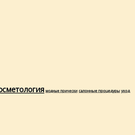
осметология
салонные процедуры
уход
модные прически