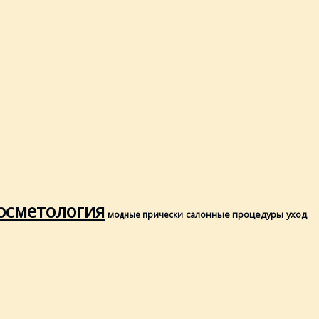
осметология
салонные процедуры
уход
модные прически