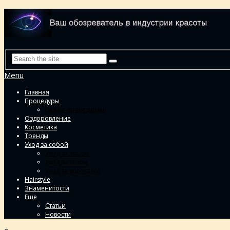
Menu
Главная
Процедуры
Гид по процедурам
Оздоровление
Косметика
Тренды
Уход за собой
Уход за лицом
Уход за телом
Уход за волосами
Hairstyle
Знаменитости
Еще
Статьи
Новости