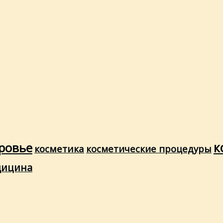
ровье
к
косметика
косметические процедуры
дицина