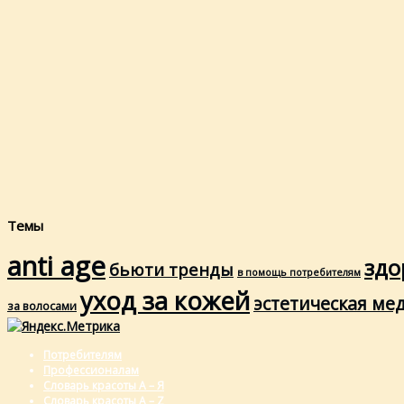
Темы
anti age
здо
бьюти тренды
в помощь потребителям
уход за кожей
эстетическая ме
за волосами
Потребителям
Профессионалам
Словарь красоты А – Я
Словарь красоты A – Z