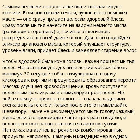
Самыми первыми о недостатке влаги сигнализируют
кончики. Если они начали сечься, лучше всего поможет
масло — оно сразу придает волосам здоровый блеск.
Сразу после мытья нанесите на ладони немного масла
(размером с горошину) и, начиная от кончиков,
распределите по всей длине волос. Для этого подойдет
эликсир арганового масла, который улучшает структуру,
уровень влаги, придает блеск и замедляет старение волос.
Чтобы здоровой была кожа головы, важен процесс мытья
волос. Нанося шампунь, делайте легкий массаж головы
минимум 30 секунд, чтобы стимулировать подачу
кислорода к корням и предупредить образование перхоти.
Массаж улучшает кровообращение, кровь поступает к
волосяным фолликулам и стимулирует рост волос. Не
лейте шампунь прямо на волосы — сначала ладонями
слегка вспеньте его и только после этого намыливайте
шевелюру. Также не рекомендуется мыть голову каждый
день: если это происходит чаще трех раз в неделю, и
волосы, и кожа головы становятся слишком сухими.
На полках магазинов встречаются комбинированные
продукты, например, шампунь и кондиционер в одном