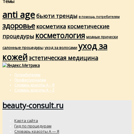
Темы
anti age
бьюти тренды
в помощь потребителям
здоровье
косметика
косметические
косметология
процедуры
модные прически
уход за
салонные процедуры
уход за волосами
кожей
эстетическая медицина
Потребителям
Профессионалам
Словарь красоты А – Я
Словарь красоты A – Z
beauty-consult.ru
Карта сайта
Гид по процедурам
Словарь красоты А — Я