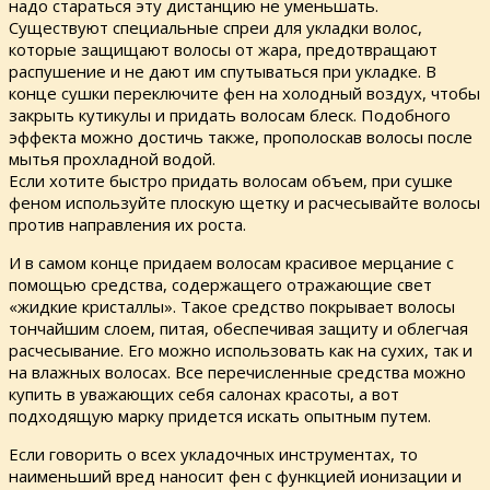
надо стараться эту дистанцию не уменьшать.
Существуют специальные спреи для укладки волос,
которые защищают волосы от жара, предотвращают
распушение и не дают им спутываться при укладке. В
конце сушки переключите фен на холодный воздух, чтобы
закрыть кутикулы и придать волосам блеск. Подобного
эффекта можно достичь также, прополоскав волосы после
мытья прохладной водой.
Если хотите быстро придать волосам объем, при сушке
феном используйте плоскую щетку и расчесывайте волосы
против направления их роста.
И в самом конце придаем волосам красивое мерцание с
помощью средства, содержащего отражающие свет
«жидкие кристаллы». Такое средство покрывает волосы
тончайшим слоем, питая, обеспечивая защиту и облегчая
расчесывание. Его можно использовать как на сухих, так и
на влажных волосах. Все перечисленные средства можно
купить в уважающих себя салонах красоты, а вот
подходящую марку придется искать опытным путем.
Если говорить о всех укладочных инструментах, то
наименьший вред наносит фен с функцией ионизации и