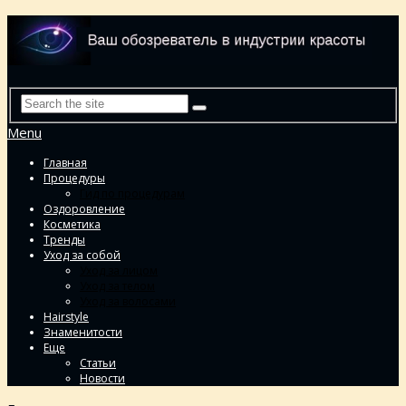
Menu
Главная
Процедуры
Гид по процедурам
Оздоровление
Косметика
Тренды
Уход за собой
Уход за лицом
Уход за телом
Уход за волосами
Hairstyle
Знаменитости
Еще
Статьи
Новости