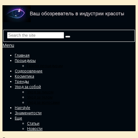
Menu
Главная
Процедуры
Гид по процедурам
Оздоровление
Косметика
Тренды
Уход за собой
Уход за лицом
Уход за телом
Уход за волосами
Hairstyle
Знаменитости
Еще
Статьи
Новости