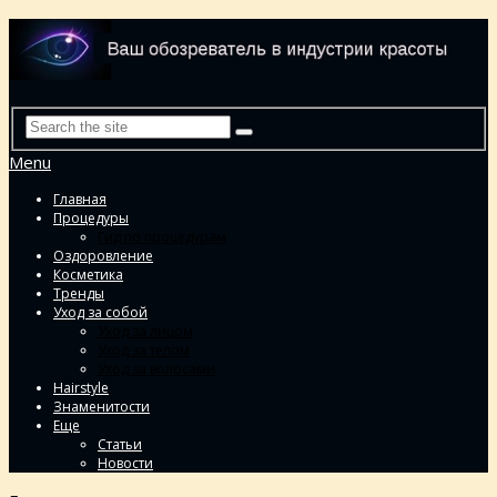
Menu
Главная
Процедуры
Гид по процедурам
Оздоровление
Косметика
Тренды
Уход за собой
Уход за лицом
Уход за телом
Уход за волосами
Hairstyle
Знаменитости
Еще
Статьи
Новости