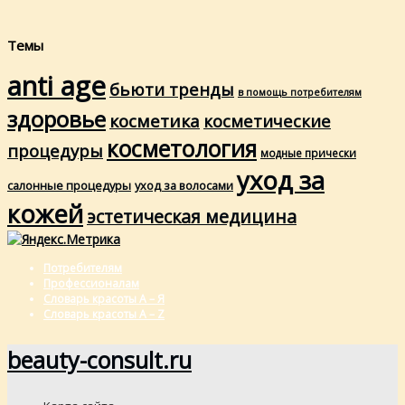
Темы
anti age
бьюти тренды
в помощь потребителям
здоровье
косметика
косметические
косметология
процедуры
модные прически
уход за
салонные процедуры
уход за волосами
кожей
эстетическая медицина
Потребителям
Профессионалам
Словарь красоты А – Я
Словарь красоты A – Z
beauty-consult.ru