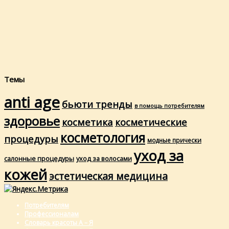
Темы
anti age
бьюти тренды
в помощь потребителям
здоровье
косметика
косметические
косметология
процедуры
модные прически
уход за
салонные процедуры
уход за волосами
кожей
эстетическая медицина
Потребителям
Профессионалам
Словарь красоты А – Я