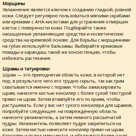
Морщины
Увлажнение является ключом к созданию гладкой, ровной
кожи. Следует регулярно пользоваться мягкими скрабами
или кремами с АНА-кислотами для устранения отмерших
клеток с поверхности кожи. Подбирайте также
насыщенные увлажняющие средства и косметические
средства на кремовой основе. Для борьбы с морщинками
на губах используйте бальзамы. Выбирайте кремовые
помады и карандаш такой же консистенции, чтобы
избежать растекания.
Шрамы и татуировки
Шрам — это приподнятая область кожи, в которой нет
пор, в результате чего его трудно скрыть, так как грим
схватывается именно с порами. Чтобы замаскировать
шрам, нанесите кистью консилер с более сухой текстурой
прямо на шрам. Затем втампуйте его по краям, чтобы
растушевать. Если у вас нет сухого консилера для шрамов,
попробуйте следующее: на поврежденную область
нанесите увлажнитель, а затем немного рассыпчатой
пудры. Увлажнитель позволяет пудре закрепиться на
коже. Затем кистью нанесите консилер прямо на шрам.
Консилер и пудра смещаются, и образуется более сухая