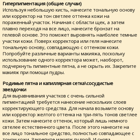
Гиперпигментация (общие случаи)
Используя небольшую кисть, нанесите тональную основу
или корректор на тон светлее оттенка кожи на
пораженный участок. Начиная с области щек, а затем
плавно переходя на все лицо, нанесите бронзат на
гелевой основе. Это поможет выровнять наиболее темные
участки кожи. Поверх корректора или геля нанесите
тональную основу, совпадающую с оттенком кожи.
Попробуйте различные варианты макияжа, поскольку
использование одного корректора может, наоборот,
подчеркнуть пигментные пятна, а не скрыть их. Закрепите
макияж при помощи пудры.
Родимые пятна и капиллярная сетка\сосудистые
звездочки
Для выравнивания участков с очень сильной
пигментацией требуется нанесение нескольких слоев
корректирующего средства. Для начала возьмите основу
или корректор желтого оттенка на три-пять тонов светлее
кожи. Затем нанесите оттенок, который лишь немного
свтелее естественного цвета. После этого нанесите на
все лицо тональное средство, полностью совпадающее с
тоном кожи. Закрепите макияж пудрой. И снова —