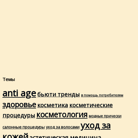
Темы
anti age
бьюти тренды
в помощь потребителям
здоровье
косметика
косметические
косметология
процедуры
модные прически
уход за
салонные процедуры
уход за волосами
кожей
эстетическая медицина