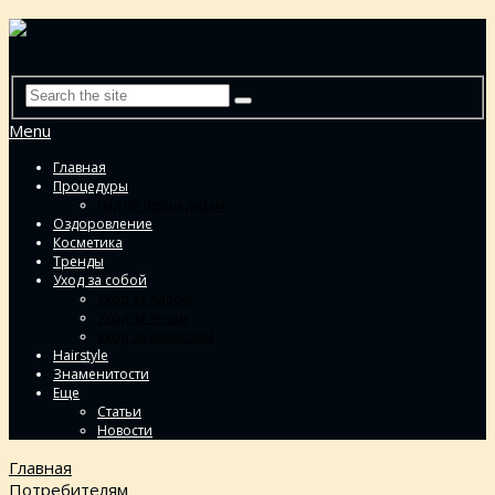
Menu
Главная
Процедуры
Гид по процедурам
Оздоровление
Косметика
Тренды
Уход за собой
Уход за лицом
Уход за телом
Уход за волосами
Hairstyle
Знаменитости
Еще
Статьи
Новости
Главная
Потребителям