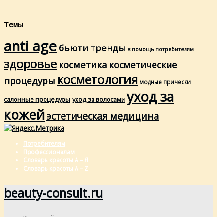
Темы
anti age
бьюти тренды
в помощь потребителям
здоровье
косметика
косметические
косметология
процедуры
модные прически
уход за
салонные процедуры
уход за волосами
кожей
эстетическая медицина
Потребителям
Профессионалам
Словарь красоты А – Я
Словарь красоты A – Z
beauty-consult.ru