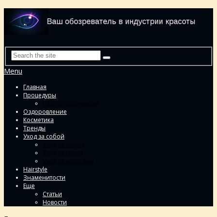
Menu
Главная
Процедуры
Гид по процедурам
Оздоровление
Косметика
Тренды
Уход за собой
Уход за лицом
Уход за телом
Уход за волосами
Hairstyle
Знаменитости
Еще
Статьи
Новости