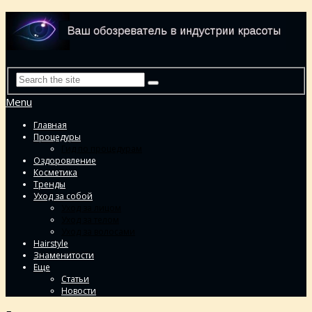
Menu
Главная
Процедуры
Гид по процедурам
Оздоровление
Косметика
Тренды
Уход за собой
Уход за лицом
Уход за телом
Уход за волосами
Hairstyle
Знаменитости
Еще
Статьи
Новости