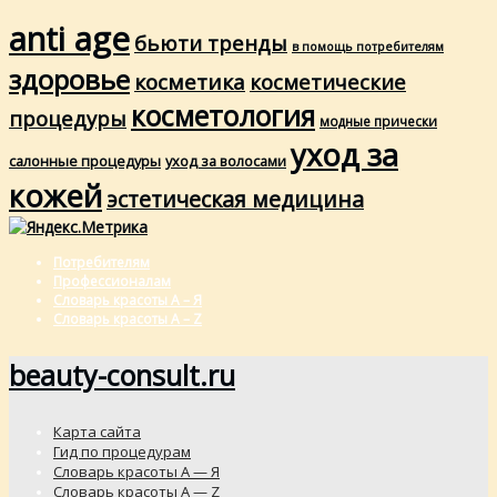
anti age
бьюти тренды
в помощь потребителям
здоровье
косметика
косметические
косметология
процедуры
модные прически
уход за
салонные процедуры
уход за волосами
кожей
эстетическая медицина
Потребителям
Профессионалам
Словарь красоты А – Я
Словарь красоты A – Z
beauty-consult.ru
Карта сайта
Гид по процедурам
Словарь красоты А — Я
Словарь красоты A — Z