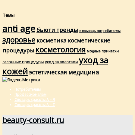
Темы
anti age
бьюти тренды
в помощь потребителям
здоровье
косметика
косметические
косметология
процедуры
модные прически
уход за
салонные процедуры
уход за волосами
кожей
эстетическая медицина
Потребителям
Профессионалам
Словарь красоты А – Я
Словарь красоты A – Z
beauty-consult.ru