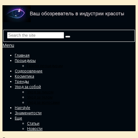
Menu
Главная
Процедуры
Гид по процедурам
Оздоровление
Косметика
Тренды
Уход за собой
Уход за лицом
Уход за телом
Уход за волосами
Hairstyle
Знаменитости
Еще
Статьи
Новости