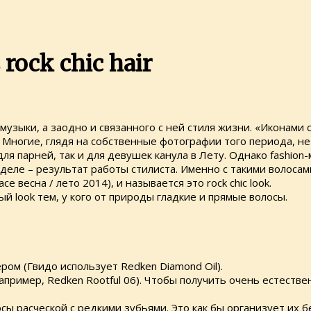
rock chic hair
музыки, а заодно и связанного с ней стиля жизни. «Иконами 
Многие, глядя на собственные фотографии того периода, не 
я парней, так и для девушек канула в Лету. Однако fashion
 деле – результат работы стилиста. Именно с такими волосам
 весна / лето 2014), и называется это rock chic look.
ый look тем, у кого от природы гладкие и прямые волосы.
ом (Гвидо использует Redken Diamond Oil).
(Например, Redken Rootful 06). Чтобы получить очень естест
сы расческой с редкими зубьями. Это как бы организует их 