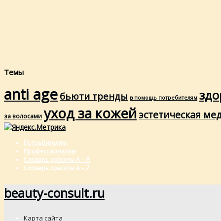
Темы
anti age
здо
бьюти тренды
в помощь потребителям
уход за кожей
эстетическая ме
за волосами
Потребителям
Профессионалам
Словарь красоты А – Я
Словарь красоты A – Z
beauty-consult.ru
Карта сайта