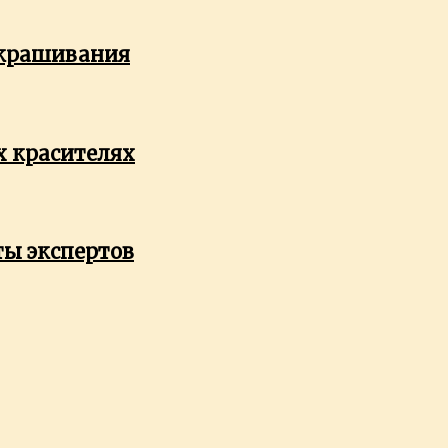
окрашивания
х красителях
ты экспертов