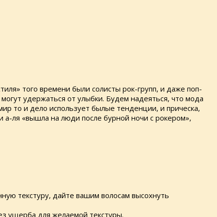
стиля» того времени были солисты рок-групп, и даже поп-
могут удержаться от улыбки. Будем надеяться, что мода
-мир то и дело использует былые тенденции, и прическа,
и а-ля «вышла на люди после бурной ночи с рокером»,
венную текстуру, дайте вашим волосам высохнуть
без ущерба для желаемой текстуры.