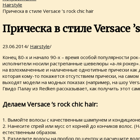
Hairstyle
Прическа в стиле Versace ’s rock chic hair
Прическа в стиле Versace ’s 
23.06.2014
/
Hairstyle
/
Конец 80-х и начало 90-х – время особой популярности рок-
исполнители носили растрепанные шевелюры «а-ля рокер». 
на взлохмаченные и налаченные однотипные прически как дл
которая кому-то покажется отсутствием прически, на самом
выходят модели на модных показах (например, на шоу Versace
Гвидо Палау из Redken рассказывает, как получить этот сам
Делаем Versace ’s rock chic hair:
1. Вымойте волосы с качественным шампунем и кондиционер
2. Нанесите спрей или мусс от корней до кончиков волос. 
естественным образом.
3. Разделите волосы на пробор по центру и расчешите воло