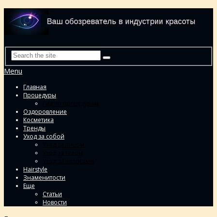
Menu
Главная
Процедуры
Гид по процедурам
Оздоровление
Косметика
Тренды
Уход за собой
Уход за лицом
Уход за телом
Уход за волосами
Hairstyle
Знаменитости
Еще
Статьи
Новости