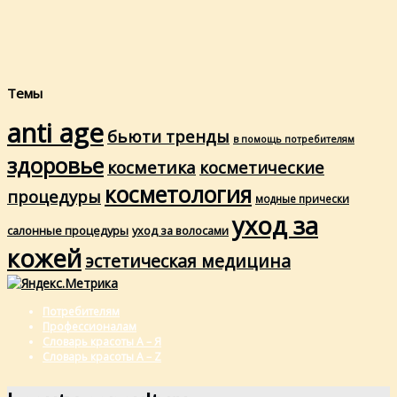
Темы
anti age
бьюти тренды
в помощь потребителям
здоровье
косметика
косметические
косметология
процедуры
модные прически
уход за
салонные процедуры
уход за волосами
кожей
эстетическая медицина
Потребителям
Профессионалам
Словарь красоты А – Я
Словарь красоты A – Z