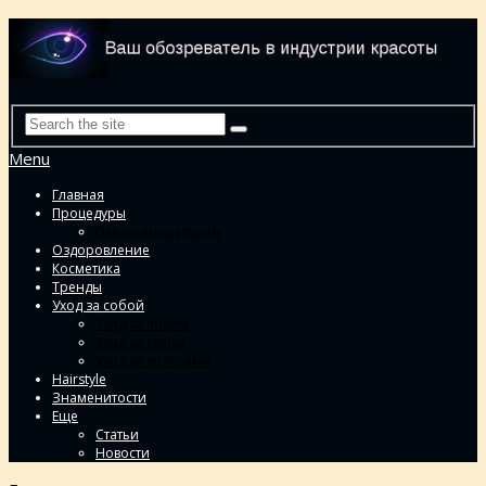
Menu
Главная
Процедуры
Гид по процедурам
Оздоровление
Косметика
Тренды
Уход за собой
Уход за лицом
Уход за телом
Уход за волосами
Hairstyle
Знаменитости
Еще
Статьи
Новости