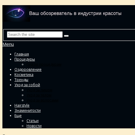
Menu
Главная
Процедуры
Гид по процедурам
Оздоровление
Косметика
Тренды
Уход за собой
Уход за лицом
Уход за телом
Уход за волосами
Hairstyle
Знаменитости
Еще
Статьи
Новости