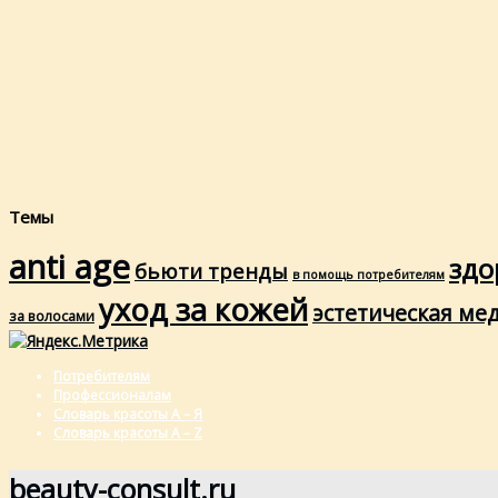
Темы
anti age
здо
бьюти тренды
в помощь потребителям
уход за кожей
эстетическая ме
за волосами
Потребителям
Профессионалам
Словарь красоты А – Я
Словарь красоты A – Z
beauty-consult.ru