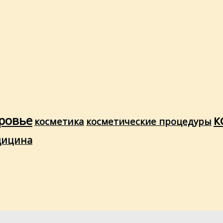
ровье
к
косметика
косметические процедуры
дицина