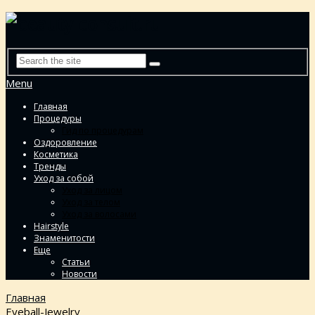
Menu
Главная
Процедуры
Гид по процедурам
Оздоровление
Косметика
Тренды
Уход за собой
Уход за лицом
Уход за телом
Уход за волосами
Hairstyle
Знаменитости
Еще
Статьи
Новости
Главная
Eyeball-Jewelry