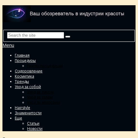
Menu
Главная
Процедуры
Гид по процедурам
Оздоровление
Косметика
Тренды
Уход за собой
Уход за лицом
Уход за телом
Уход за волосами
Hairstyle
Знаменитости
Еще
Статьи
Новости