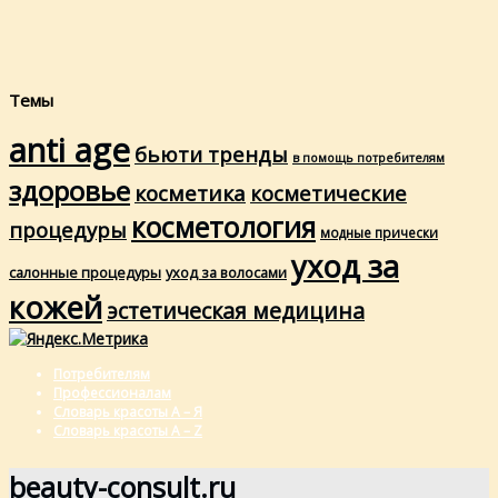
Темы
anti age
бьюти тренды
в помощь потребителям
здоровье
косметика
косметические
косметология
процедуры
модные прически
уход за
салонные процедуры
уход за волосами
кожей
эстетическая медицина
Потребителям
Профессионалам
Словарь красоты А – Я
Словарь красоты A – Z
beauty-consult.ru