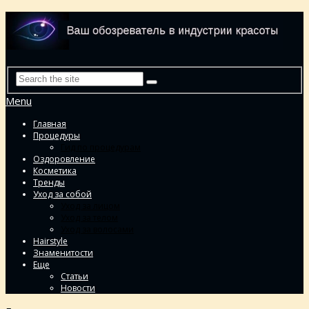
Menu
Главная
Процедуры
Гид по процедурам
Оздоровление
Косметика
Тренды
Уход за собой
Уход за лицом
Уход за телом
Уход за волосами
Hairstyle
Знаменитости
Еще
Статьи
Новости