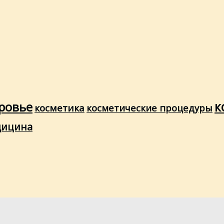
ровье
к
косметика
косметические процедуры
дицина