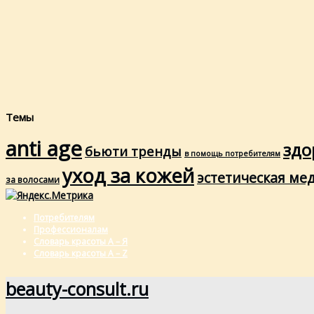
Темы
anti age
здо
бьюти тренды
в помощь потребителям
уход за кожей
эстетическая ме
за волосами
Потребителям
Профессионалам
Словарь красоты А – Я
Словарь красоты A – Z
beauty-consult.ru