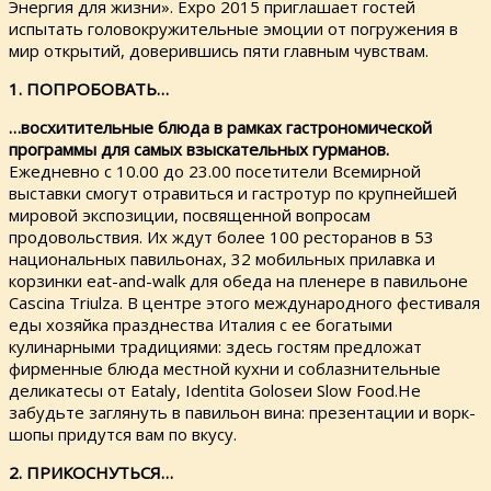
Энергия для жизни». Ехро 2015 приглашает гостей
испытать головокружительные эмоции от погружения в
мир открытий, доверившись пяти главным чувствам.
1. ПОПРОБОВАТЬ…
…восхитительные блюда в рамках гастрономической
программы для самых взыскательных гурманов.
Ежедневно с 10.00 до 23.00 посетители Всемирной
выставки смогут отравиться и гастротур по крупнейшей
мировой экспозиции, посвященной вопросам
продовольствия. Их ждут более 100 ресторанов в 53
национальных павильонах, 32 мобильных прилавка и
корзинки eat-and-walk для обеда на пленере в павильоне
Cascina Triulza. В центре этого международного фестиваля
еды хозяйка празднества Италия с ее богатыми
кулинарными традициями: здесь гостям предложат
фирменные блюда местной кухни и соблазнительные
деликатесы от Eataly, Identita Goloseи Slow Food.Не
забудьте заглянуть в павильон вина: презентации и ворк-
шопы придутся вам по вкусу.
2. ПРИКОСНУТЬСЯ…