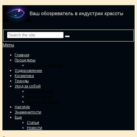
Menu
Главная
Процедуры
Гид по процедурам
Оздоровление
Косметика
Тренды
Уход за собой
Уход за лицом
Уход за телом
Уход за волосами
Hairstyle
Знаменитости
Еще
Статьи
Новости