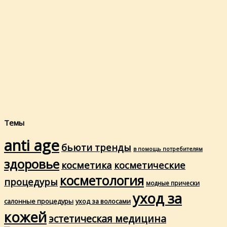
Темы
anti age
бьюти тренды
в помощь потребителям
здоровье
косметика
косметические
косметология
процедуры
модные прически
уход за
салонные процедуры
уход за волосами
кожей
эстетическая медицина