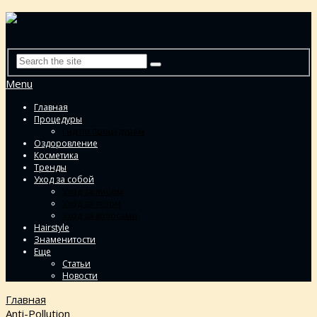
Menu
Главная
Процедуры
Гид по процедурам
Оздоровление
Косметика
Тренды
Уход за собой
Уход за лицом
Уход за телом
Уход за волосами
Hairstyle
Знаменитости
Еще
Статьи
Новости
Главная
Anti-Pollution